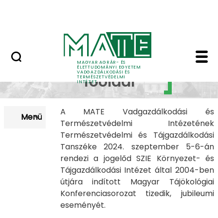
Szakkollégiumok
Ugrás a fő tartalomhoz
Dicsőségfal
Konferencia főoldal -
Konferencia
MAGYAR AGRÁR- ÉS
ÉLETTUDOMÁNYI EGYETEM
VADGAZDÁLKODÁSI ÉS
főoldal
TERMÉSZETVÉDELMI
INTÉZET
A MATE Vadgazdálkodási és
Menü
Természetvédelmi Intézetének
Természetvédelmi és Tájgazdálkodási
Tanszéke 2024. szeptember 5-6-án
rendezi a jogelőd SZIE Környezet- és
Tájgazdálkodási Intézet által 2004-ben
útjára indított Magyar Tájökológiai
Konferenciasorozat tizedik, jubileumi
eseményét.