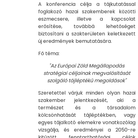
A konferencia célja a tájkutatással
foglakozó hazai szakemberek közötti
eszmecsere, illetve a kapcsolat
erősítése, továbbá lehetőséget
biztosítani a szakterületen keletkezett
új eredmények bemutatására.
Fő téma:
"Az Európai Zöld Megállapodás
stratégiai céljainak megvalósítását
szolgáló tájléptékű megoldások"
Szeretettel várjuk minden olyan hazai
szakember jelentkezését, aki a
természet és a társadalom
kölcsönhatását tájléptékben, vagy
egyes tájalkotó elemekre vonatkozólag
vizsgálja, és eredményei a 2050-re
kitűzött fenntarthatósági célok