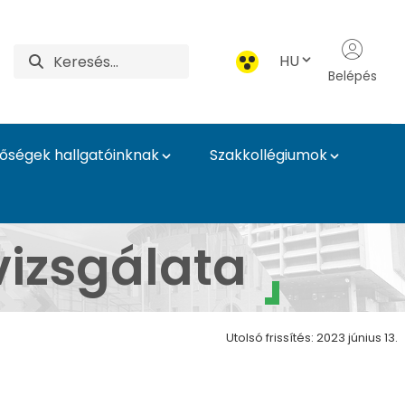
HU
Belépés
tőségek hallgatóinknak
Szakkollégiumok
dálkodási és Termész
izsgálata
Utolsó frissítés: 2023 június 13.