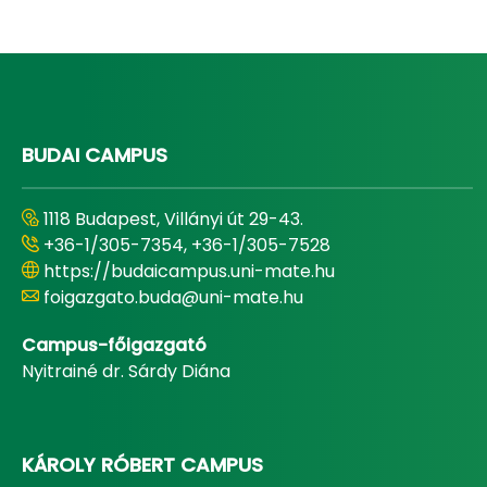
BUDAI CAMPUS
1118 Budapest, Villányi út 29-43.
+36-1/305-7354, +36-1/305-7528
https://budaicampus.uni-mate.hu
foigazgato.buda@uni-mate.hu
Campus-főigazgató
Nyitrainé dr. Sárdy Diána
KÁROLY RÓBERT CAMPUS