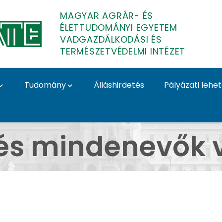
MAGYAR AGRÁR- ÉS
ÉLETTUDOMÁNYI EGYETEM
VADGAZDÁLKODÁSI ÉS
TERMÉSZETVÉDELMI INTÉZET
Tudomány
Álláshirdetés
Pályázati lehe
k vizsgálata - Vadgaz
és mindenevők v