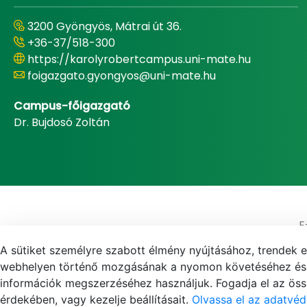
3200 Gyöngyös, Mátrai út 36.
+36-37/518-300
https://karolyrobertcampus.uni-mate.hu
foigazgato.gyongyos@uni-mate.hu
Campus-főigazgató
Dr. Bujdosó Zoltán
E
A sütiket személyre szabott élmény nyújtásához, trendek 
webhelyen történő mozgásának a nyomon követéséhez és f
információk megszerzéséhez használjuk. Fogadja el az össz
érdekében, vagy kezelje beállításait.
Olvassa el az adatvéd