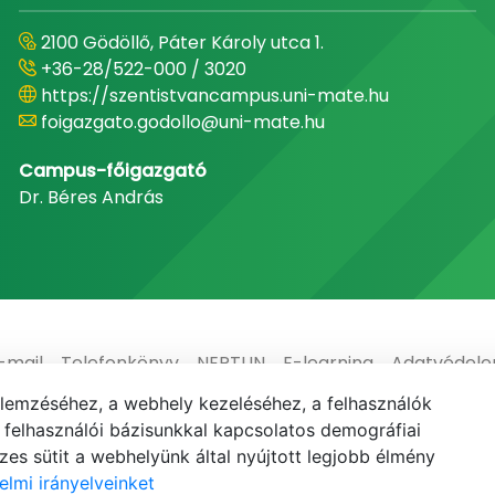
2100 Gödöllő, Páter Károly utca 1.
+36-28/522-000 / 3020
https://szentistvancampus.uni-mate.hu
foigazgato.godollo@uni-mate.hu
Campus-főigazgató
Dr. Béres András
-mail
Telefonkönyv
NEPTUN
E-learning
Adatvédel
elemzéséhez, a webhely kezeléséhez, a felhasználók
elhasználói bázisunkkal kapcsolatos demográfiai
es sütit a webhelyünk által nyújtott legjobb élmény
elmi irányelveinket