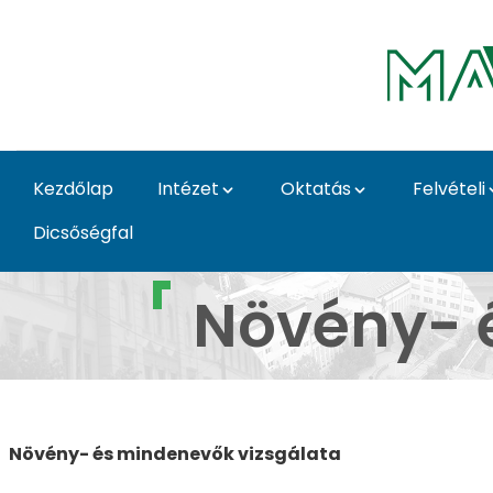
Ugrás a fő tartalomhoz
Kezdőlap
Intézet
Oktatás
Felvételi
Dicsőségfal
Növény- és mindenevő
Növény- 
Növény- és mindenevők vizsgálata