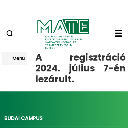
Szakkollégiumok
Ugrás a fő tartalomhoz
Dicsőségfal
Regisztráció - Vadgaz
Regisztráció
MAGYAR AGRÁR- ÉS
ÉLETTUDOMÁNYI EGYETEM
VADGAZDÁLKODÁSI ÉS
TERMÉSZETVÉDELMI
INTÉZET
A regisztráció
Menü
2024. július 7-én
lezárult.
BUDAI CAMPUS