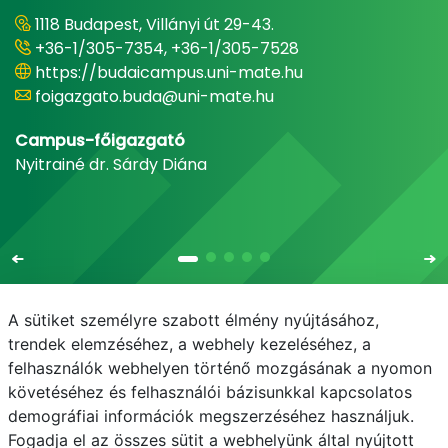
1118 Budapest, Villányi út 29-43.
+36-1/305-7354, +36-1/305-7528
https://budaicampus.uni-mate.hu
foigazgato.buda@uni-mate.hu
Campus-főigazgató
Nyitrainé dr. Sárdy Diána
A sütiket személyre szabott élmény nyújtásához,
trendek elemzéséhez, a webhely kezeléséhez, a
felhasználók webhelyen történő mozgásának a nyomon
E-mail
Telefonkönyv
NEPTUN
E-learning
követéséhez és felhasználói bázisunkkal kapcsolatos
demográfiai információk megszerzéséhez használjuk.
Adatvédelem
Fogadja el az összes sütit a webhelyünk által nyújtott