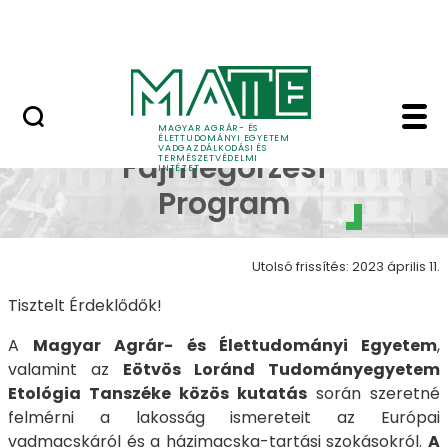
Szakkollégiumok
Ugrás a fő tartalomhoz
Dicsőségfal
Vadmacska Fajmegőrzé
Vadmacska
MAGYAR AGRÁR- ÉS
ÉLETTUDOMÁNYI EGYETEM
VADGAZDÁLKODÁSI ÉS
Fajmegőrzési
TERMÉSZETVÉDELMI
INTÉZET
Program
Utolsó frissítés: 2023 április 11.
Tisztelt Érdeklődők!
A
Magyar Agrár- és Élettudományi Egyetem
,
valamint az
Eötvös Loránd Tudományegyetem
Etológia Tanszéke közös kutatás
során szeretné
felmérni a lakosság ismereteit az Európai
vadmacskáról és a házimacska-tartási szokásokról.
A