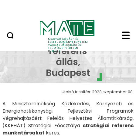
Szakkollégiumok
Ugrás a fő tartalomhoz
Dicsőségfal
Strategiai referens a
Stratégiai
MAGYAR AGRÁR- ÉS
ÉLETTUDOMÁNYI EGYETEM
VADGAZDÁLKODÁSI ÉS
referens
TERMÉSZETVÉDELMI
INTÉZET
állás,
Budapest
Utolsó frissítés: 2023 szeptember 08.
A Miniszterelnökség Közlekedési, Környezeti és
Energiahatékonysági Fejlesztési Programok
Végrehajtásáért Felelős Helyettes Államtitkárság,
(KKEHÁT) Stratégiai Főosztálya
stratégiai referens
munkatársakat
keres.