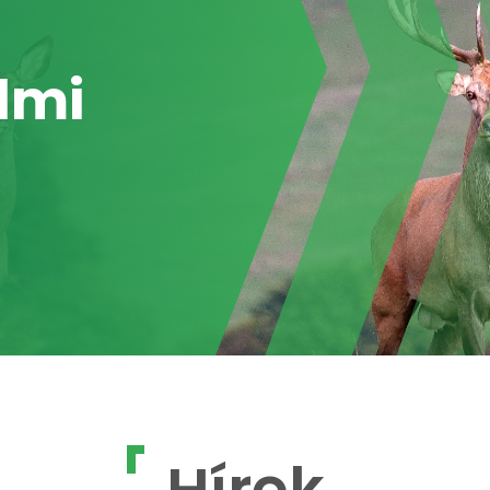
lmi
Hírek