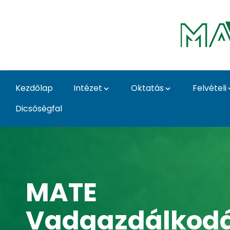
Ugrás a fő tartalomhoz
Kezdőlap
Intézet
Oktatás
Felvételi
Dicsőségfal
Home - Vadgazdálkodá
MATE
Vadgazdálkodá