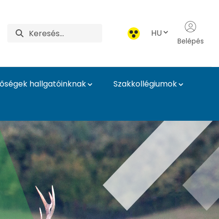
HU
Belépés
tőségek hallgatóinknak
Szakkollégiumok
mi Intézet