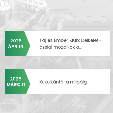
Táj és Ember Klub: Délkelet-
2026
ÁPR 14
ázsiai mozaikok a...
2025
Kukulkántól a milpáig
MÁRC 11