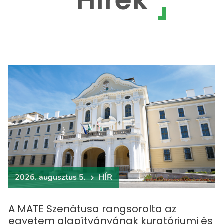
2026. augusztus 5.
HÍR
A MATE Szenátusa rangsorolta az
egyetem alapítványának kuratóriumi és