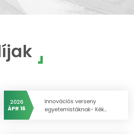
íjak
Innovációs verseny
2026
ÁPR 16
egyetemistáknak- Kék...