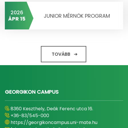
2026
JUNIOR MÉRNÖK PROGRAM
ÁPR 15
TOVÁBB
GEORGIKON CAMPUS
8360 Keszthely, Deák Ferenc utca 16.
+36-83/545-000
https://georgikoncampus.uni-mate.hu