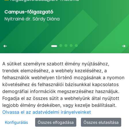
Campus-főigazgató
Nyitrainé dr. Sárdy Diána
A sütiket személyre szabott élmény nyújtásához,
trendek elemzéséhez, a webhely kezeléséhez, a
felhasználók webhelyen történő mozgásának a nyomon
E-mail
Telefonkönyv
NEPTUN
E-learning
követéséhez és felhasználói bázisunkkal kapcsolatos
demográfiai információk megszerzéséhez használjuk.
Adatvédelem
Fogadja el az összes sütit a webhelyünk által nyújtott
legjobb élmény érdekében, vagy kezelje beállításait.
Olvassa el az adatvédelmi irányelveinket
Konfigurálás
Összes elfogadása
Összes elutasítása
© MATE 2021