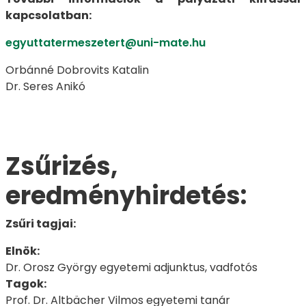
kapcsolatban:
egyuttatermeszetert@uni-mate.hu
Orbánné Dobrovits Katalin
Dr. Seres Anikó
Zsűrizés,
eredményhirdetés:
Zsűri tagjai:
Elnök:
Dr. Orosz György egyetemi adjunktus, vadfotós
Tagok:
Prof. Dr. Altbächer Vilmos egyetemi tanár