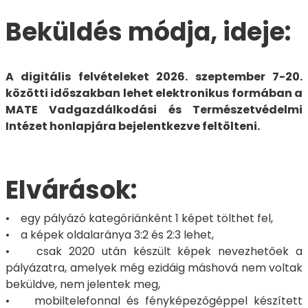
Beküldés módja, ideje:
A digitális felvételeket 2026. szeptember 7-20.
közötti időszakban lehet elektronikus formában a
MATE Vadgazdálkodási és Természetvédelmi
Intézet honlapjára bejelentkezve feltölteni.
Elvárások:
• egy pályázó kategóriánként 1 képet tölthet fel,
• a képek oldalaránya 3:2 és 2:3 lehet,
• csak 2020 után készült képek nevezhetőek a
pályázatra, amelyek még ezidáig máshová nem voltak
beküldve, nem jelentek meg,
• mobiltelefonnal és fényképezőgéppel készített