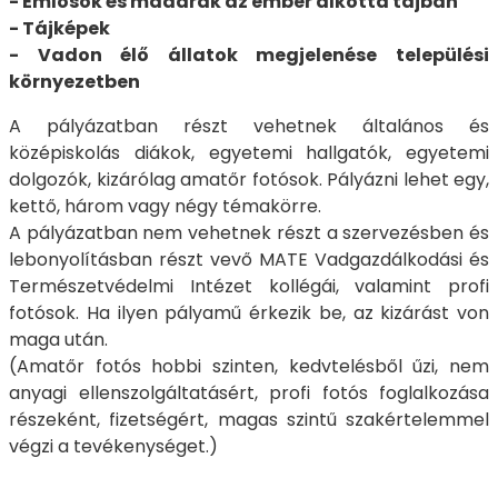
- Emlősök és madarak az ember alkotta tájban
- Tájképek
- Vadon élő állatok megjelenése települési
környezetben
A pályázatban részt vehetnek általános és
középiskolás diákok, egyetemi hallgatók, egyetemi
dolgozók, kizárólag amatőr fotósok. Pályázni lehet egy,
kettő, három vagy négy témakörre.
A pályázatban nem vehetnek részt a szervezésben és
lebonyolításban részt vevő MATE Vadgazdálkodási és
Természetvédelmi Intézet kollégái, valamint profi
fotósok. Ha ilyen pályamű érkezik be, az kizárást von
maga után.
(Amatőr fotós hobbi szinten, kedvtelésből űzi, nem
anyagi ellenszolgáltatásért, profi fotós foglalkozása
részeként, fizetségért, magas szintű szakértelemmel
végzi a tevékenységet.)