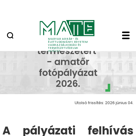
Szakkollégiumok
Ugrás a fő tartalomhoz
Dicsőségfal
Együtt a természetért
"Együtt a
MAGYAR AGRÁR- ÉS
ÉLETTUDOMÁNYI EGYETEM
VADGAZDÁLKODÁSI ÉS
természetért"
TERMÉSZETVÉDELMI
INTÉZET
- amatőr
fotópályázat
2026.
Utolsó frissítés: 2026 június 04.
A pályázati felhívás