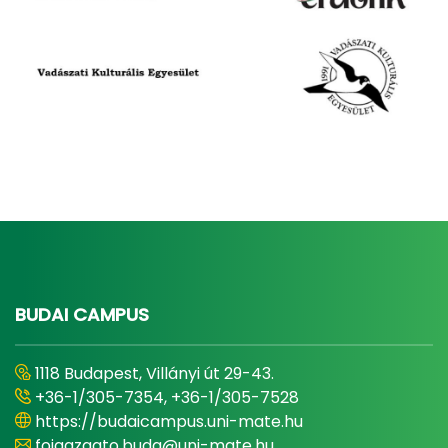
BUDAI CAMPUS
1118 Budapest, Villányi út 29-43.
+36-1/305-7354, +36-1/305-7528
https://budaicampus.uni-mate.hu
foigazgato.buda@uni-mate.hu