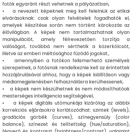
fotók egyaránt részt vehetnek a pályázatban,
• a nevezett képeknek meg kell felelniük az etikai
elvárásoknak: csak olyan felvételek fogadhatók el,
amelyek készítése során nem történt károkozás az
élővilágban. A képek nem tartalmazhatnak olyan
manipulációt, amely félrevezetően torzítja a
valóságot, továbbá nem sérthetik a közerkölcsöt,
illetve az emberi méltósághoz fűződő jogokat.,
• amennyiben a fotókon felismerhető személyek
szerepelnek, a fotósnak rendelkeznie kell az érintettek
hozzájárulásával ahhoz, hogy a képek kiállításon vagy
médiamegjelenésben felhasználásra kerülhessenek,
• a képek nem készülhetnek és nem módosíthatóak
mesterséges intelligencia segítségével,
• a képek digitális utómunkája kizárólag az alábbi
korrekciós eljárásokra korlátozódhat: szintek (levels),
gradációs görbék (curves), színegyensúly (color
balance), színezet és telítettség (hue/saturation),
fényerő és kontraszt (brightness/contrast), valamint