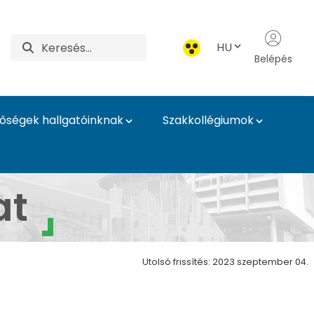
HU
Belépés
tőségek hallgatóinknak
Szakkollégiumok
rmészetvédelmi Intéz
at
Utolsó frissítés: 2023 szeptember 04.