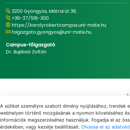
3200 Gyöngyös, Mátrai út 36.
+36-37/518-300
https://karolyrobertcampus.uni-mate.hu
foigazgato.gyongyos@uni-mate.hu
Campus-főigazgató
Dr. Bujdosó Zoltán
E
A sütiket személyre szabott élmény nyújtásához, trendek 
webhelyen történő mozgásának a nyomon követéséhez és f
információk megszerzéséhez használjuk. Fogadja el az össz
érdekében, vagy kezelje beállításait.
Olvassa el az adatvéd