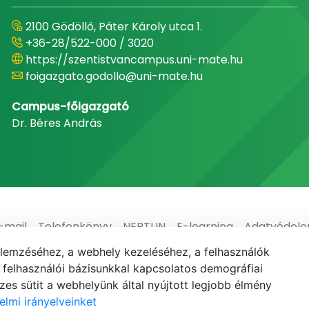
2100 Gödöllő, Páter Károly utca 1.
+36-28/522-000 / 3020
https://szentistvancampus.uni-mate.hu
foigazgato.godollo@uni-mate.hu
Campus-főigazgató
Dr. Béres András
-mail
Telefonkönyv
NEPTUN
E-learning
Adatvédel
elemzéséhez, a webhely kezeléséhez, a felhasználók
elhasználói bázisunkkal kapcsolatos demográfiai
es sütit a webhelyünk által nyújtott legjobb élmény
elmi irányelveinket