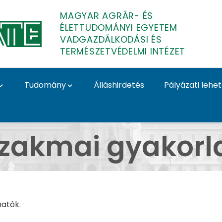
MAGYAR AGRÁR- ÉS
ÉLETTUDOMÁNYI EGYETEM
VADGAZDÁLKODÁSI ÉS
TERMÉSZETVÉDELMI INTÉZET
Tudomány
Álláshirdetés
Pályázati lehe
Vadgazdálkodási és Te
zakmai gyakorl
atók.