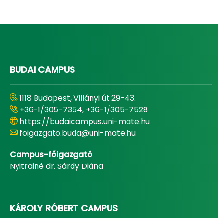
BUDAI CAMPUS
1118 Budapest, Villányi út 29-43.
+36-1/305-7354, +36-1/305-7528
https://budaicampus.uni-mate.hu
foigazgato.buda@uni-mate.hu
Campus-főigazgató
Nyitrainé dr. Sárdy Diána
KÁROLY RÓBERT CAMPUS