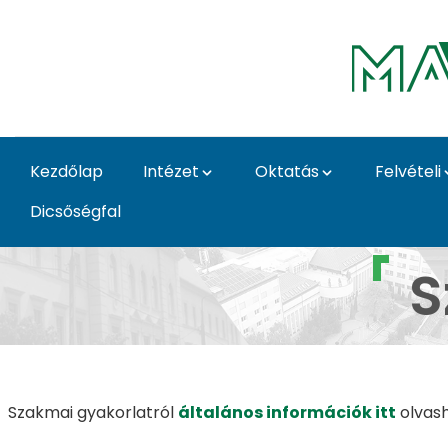
Ugrás a fő tartalomhoz
Kezdőlap
Intézet
Oktatás
Felvételi
Dicsőségfal
Szakmai gyakorlat - 
S
Szakmai gyakorlatról
általános információk itt
olvash