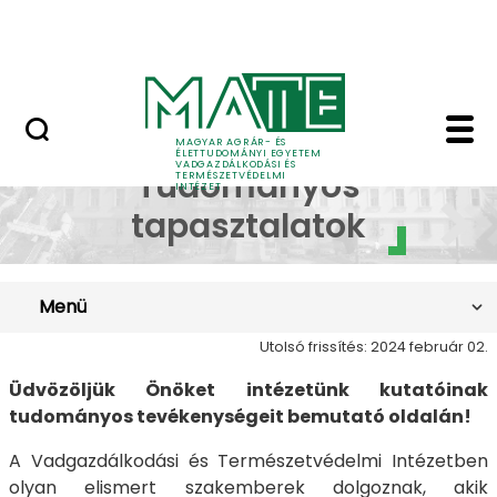
Szakkollégiumok
Ugrás a fő tartalomhoz
Dicsőségfal
Intézeti Tudományos 
Intézeti
MAGYAR AGRÁR- ÉS
ÉLETTUDOMÁNYI EGYETEM
VADGAZDÁLKODÁSI ÉS
Tudományos
TERMÉSZETVÉDELMI
INTÉZET
tapasztalatok
Menü
Utolsó frissítés: 2024 február 02.
Üdvözöljük Önöket intézetünk kutatóinak
tudományos tevékenységeit bemutató oldalán!
A Vadgazdálkodási és Természetvédelmi Intézetben
olyan elismert szakemberek dolgoznak, akik