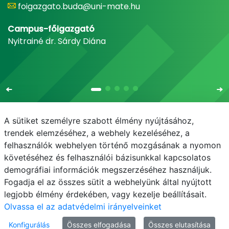
foigazgato.buda@uni-mate.hu
Campus-főigazgató
Nyitrainé dr. Sárdy Diána
A sütiket személyre szabott élmény nyújtásához,
trendek elemzéséhez, a webhely kezeléséhez, a
felhasználók webhelyen történő mozgásának a nyomon
E-mail
Telefonkönyv
NEPTUN
E-learning
követéséhez és felhasználói bázisunkkal kapcsolatos
demográfiai információk megszerzéséhez használjuk.
Adatvédelem
Fogadja el az összes sütit a webhelyünk által nyújtott
legjobb élmény érdekében, vagy kezelje beállításait.
Olvassa el az adatvédelmi irányelveinket
Konfigurálás
Összes elfogadása
Összes elutasítása