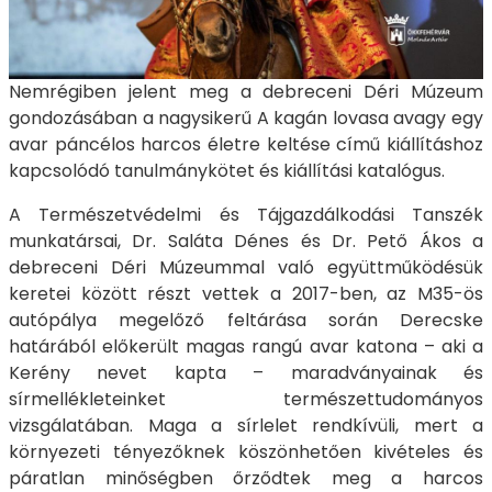
Nemrégiben jelent meg a debreceni Déri Múzeum
gondozásában a nagysikerű A kagán lovasa avagy egy
avar páncélos harcos életre keltése című kiállításhoz
kapcsolódó tanulmánykötet és kiállítási katalógus.
A Természetvédelmi és Tájgazdálkodási Tanszék
munkatársai, Dr. Saláta Dénes és Dr. Pető Ákos a
debreceni Déri Múzeummal való együttműködésük
keretei között részt vettek a 2017-ben, az M35-ös
autópálya megelőző feltárása során Derecske
határából előkerült magas rangú avar katona – aki a
Kerény nevet kapta – maradványainak és
sírmellékleteinket természettudományos
vizsgálatában. Maga a sírlelet rendkívüli, mert a
környezeti tényezőknek köszönhetően kivételes és
páratlan minőségben őrződtek meg a harcos