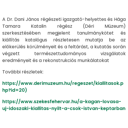
A Dr. Dani János régészeti igazgató-helyettes és Hága
Tamara Katalin régész (Déri Múzeum)
szerkesztésében megjelent tanulmánykötet és
kiállítás katalógus részletesen mutatja be az
előkerülés körülményeit és a feltárást, a kutatás során
végzett természettudományos vizsgálatok
eredményeit és a rekonstrukciós munkálatokat
További részletek:
https://www.derimuzeum.hu/regeszet/kiallitasok.p
hp?id=20)
https://www.szekesfehervar.hu/a-kagan-lovasa-
uj-idoszaki-kiallitas-nyilt-a-csok-istvan-keptarban