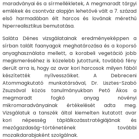
maradványai és a sírmellékletek, A megmaradt tárgyi
emlékek és csontváz alapján lehetővé vált a 7. század
első harmadában élt harcos és lovának mérethű
hiperrealisztikus bemutatása.
Saláta Dénes vizsgálatainak eredményeképpen a
sírban talált faanyagok meghatározása és a koporsó
anyaghasználata mellett, a korabeli vegetáció jobb
megismeréséhez is közelebb jutottunk, továbbá fény
derült arra is, hogy az avar kori harcosok milyen fából
készítették nyílvesszőiket. A Debreceni
Atommagkutató munkatársával, Dr. Lisztes-Szabó
Zsuzsával közös tanulmányukban Pető Ákos a
megmaradt fogkő anyag növényi
mikromaradványainak értékelését adta meg.
Vizsgálatuk a tanszék által kiemelten kutatott avar
kori népesség táplálkozásstratégiájának és
mezőgazdaság-történetének további
mozaikdarabjaként szolgálnak.