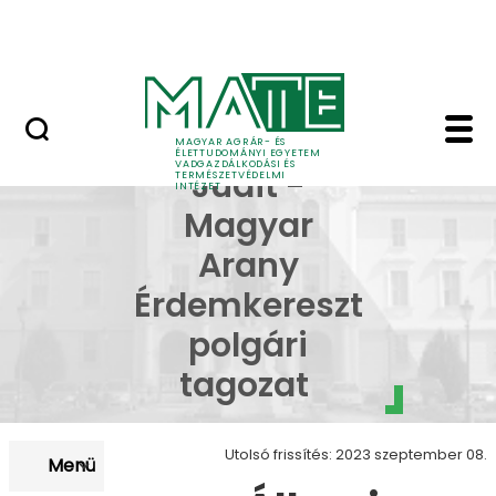
Szakkollégiumok
Ugrás a fő tartalomhoz
Dicsőségfal
Dr. Bódis Judit - Mag
Dr. Bódis
MAGYAR AGRÁR- ÉS
ÉLETTUDOMÁNYI EGYETEM
VADGAZDÁLKODÁSI ÉS
Judit -
TERMÉSZETVÉDELMI
INTÉZET
Magyar
Arany
Érdemkereszt
polgári
tagozat
Utolsó frissítés: 2023 szeptember 08.
Menü