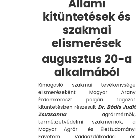
Állami
kitüntetések és
szakmai
elismerések
augusztus 20-a
alkalmából
Kimagasló szakmai tevékenysége
elismeréseként Magyar Arany
Érdemkereszt polgári tagozat
kitüntetésben részesült
Dr. Bódis Judit
Zsuzsanna
agrármérnök,
természetvédelmi szakmérnök, a
Magyar Agrár- és Élettudományi
Egyetem Vadgazdálkodási és