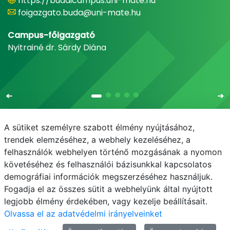
https://budaicampus.uni-mate.hu
foigazgato.buda@uni-mate.hu
Campus-főigazgató
Nyitrainé dr. Sárdy Diána
A sütiket személyre szabott élmény nyújtásához,
trendek elemzéséhez, a webhely kezeléséhez, a
felhasználók webhelyen történő mozgásának a nyomon
E-mail
Telefonkönyv
NEPTUN
E-learning
követéséhez és felhasználói bázisunkkal kapcsolatos
demográfiai információk megszerzéséhez használjuk.
Adatvédelem
Fogadja el az összes sütit a webhelyünk által nyújtott
legjobb élmény érdekében, vagy kezelje beállításait.
Olvassa el az adatvédelmi irányelveinket